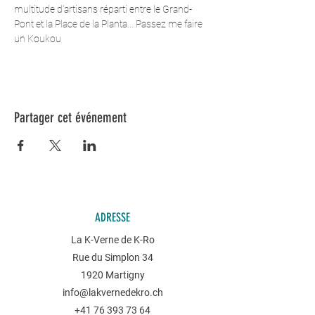
multitude d'artisans réparti entre le Grand-
Pont et la Place de la Planta... Passez me faire 
un Koukou
Partager cet événement
ADRESSE
La K-Verne de K-Ro
Rue du Simplon 34
1920 Martigny
info@lakvernedekro.ch
+41 76 393 73 64