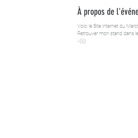
À propos de l'évén
Voici le Site internet du Mar
Retrouver mon stand dans le 
:-))))