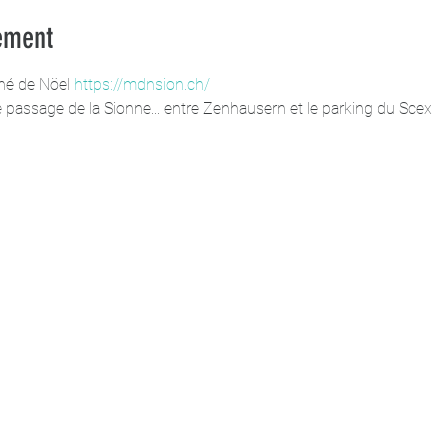
ement
ché de Nöel 
https://mdnsion.ch/
passage de la Sionne... entre Zenhausern et le parking du Scex 