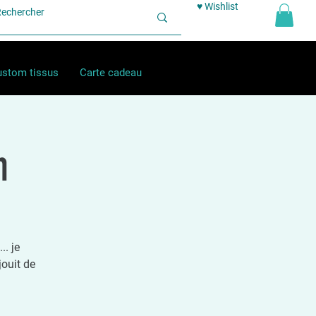
♥ Wishlist
stom tissus
Carte cadeau
n
. je
jouit de