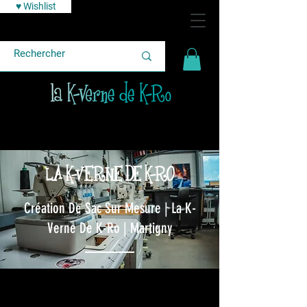
♥ Wishlist
LA K-VERNE DE K-RO
Création De Sac Sur Mesure | La K-
Verne De K-Ro | Martigny