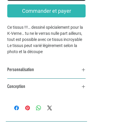
Commander et payer
Ce tissus !!!… dessiné spécialement pour la
K-Verne… tu ne le verras nulle part ailleurs,
tout est possible avec ce tissus incroyable
Le tissus peut varié légèrement selon la
photo et la découpe
Personnalisation
Pour une commande personnalisée, unique
Conception
et sur mesure, n’hésitez pas à me contacter
par mail à info@lakvernedekro.ch
L'article sera fabriqué avec amour selon tes
envies dans un délai d'une à deux semaines
selon stock disponible