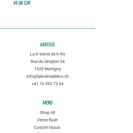
Prix
Prix
49.00 CHF
49.00 CHF
ADRESSE
La K-Verne de K-Ro
Rue du Simplon 34
1920 Martigny
info@lakvernedekro.ch
+41 76 393 73 64
MENU
Shop All
Vente flash
Custom tissus