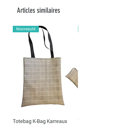
Articles similaires
Nouveauté
Nouveauté
Totebag K-Bag Karreaux
Totebag K-Bag Skull 