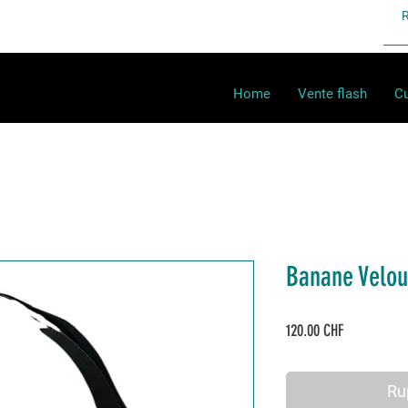
Home
Vente flash
Cu
Banane Velou
Prix
120.00 CHF
Ru