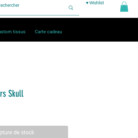
♥ Wishlist
stom tissus
Carte cadeau
rs Skull
pture de stock