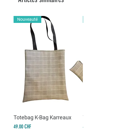
Nouveauté
Nouveauté
Totebag K-Bag Karreaux
Totebag K-Bag Skull 
Prix
Prix
49.00 CHF
49.00 CHF