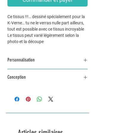
Ce tissus !!!… dessiné spécialement pour la
K-Verne… tu ne le verras nulle part ailleurs,
tout est possible avec ce tissus incroyable
Le tissus peut varié légèrement selon la
photo et la découpe
Personnalisation
Pour une commande personnalisée, unique
Conception
et sur mesure, n’hésitez pas à me contacter
par mail à info@lakvernedekro.ch
L'article sera fabriqué avec amour selon tes
envies dans un délai d'une à deux semaines
selon stock disponible de tissus... plus si je
dois le faire réimprimer... je te tiendrais au
courant dans ce cas
Articles similaires