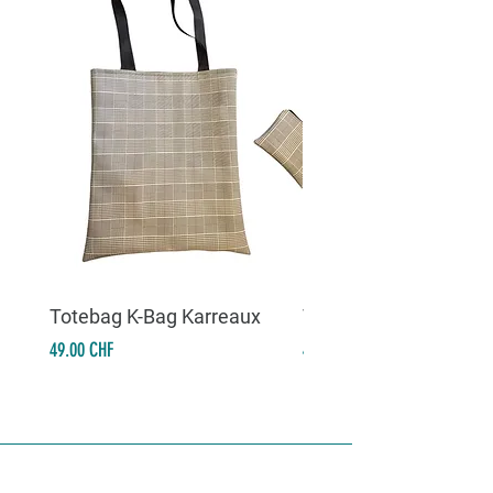
Totebag K-Bag Karreaux
Totebag K-Bag Skull 
Prix
Prix
49.00 CHF
49.00 CHF