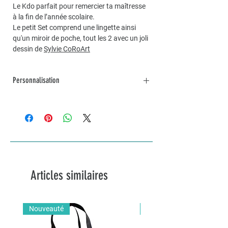
Le Kdo parfait pour remercier ta maîtresse
à la fin de l’année scolaire.
Le petit Set comprend une lingette ainsi
qu'un miroir de poche, tout les 2 avec un joli
dessin de
Sylvie CoRoArt
Personnalisation
Pour une commande personnalisée, unique
et sur mesure, n’hésitez pas à me contacter
par mail à info@lakvernedekro.ch
Articles similaires
Nouveauté
Nouveauté