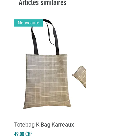
Articles similaires
Nouveauté
Nouveauté
Totebag K-Bag Karreaux
Totebag K-Bag Skull 
Prix
Prix
49.00 CHF
49.00 CHF