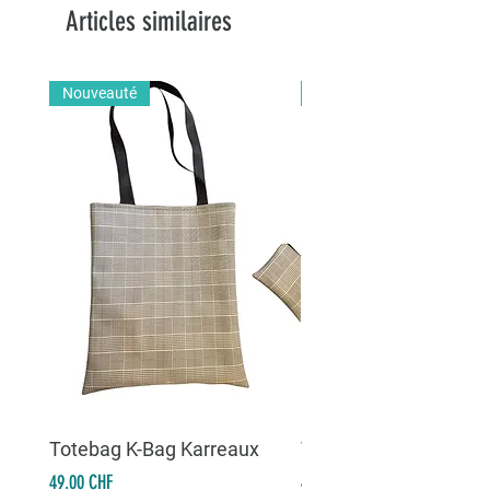
Articles similaires
Nouveauté
Nouveauté
Totebag K-Bag Karreaux
Totebag K-Bag Skull 
Prix
Prix
49.00 CHF
49.00 CHF