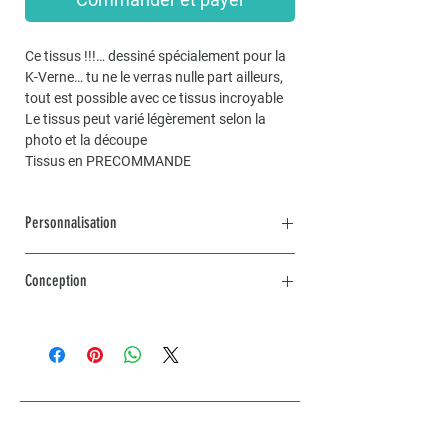
Ce tissus !!!… dessiné spécialement pour la
K-Verne… tu ne le verras nulle part ailleurs,
tout est possible avec ce tissus incroyable
Le tissus peut varié légèrement selon la
photo et la découpe
Tissus en PRECOMMANDE
Personnalisation
Pour une commande personnalisée, unique
Conception
et sur mesure, n’hésitez pas à me contacter
par mail à info@lakvernedekro.ch
L'article sera fabriqué avec amour selon tes
envies dans un délai d'une à deux semaines
selon stock disponible