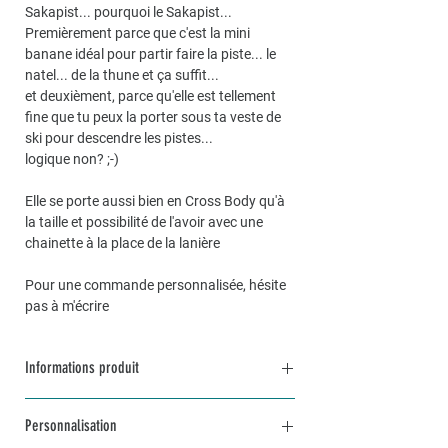
Sakapist... pourquoi le Sakapist...
Premièrement parce que c'est la mini
banane idéal pour partir faire la piste... le
natel... de la thune et ça suffit...
et deuxièment, parce qu'elle est tellement
fine que tu peux la porter sous ta veste de
ski pour descendre les pistes...
logique non? ;-)
Elle se porte aussi bien en Cross Body qu'à
la taille et possibilité de l'avoir avec une
chainette à la place de la lanière
Pour une commande personnalisée, hésite
pas à m'écrire
Informations produit
1 poche intérieure
Personnalisation
Dimensions environ : 23x15cm