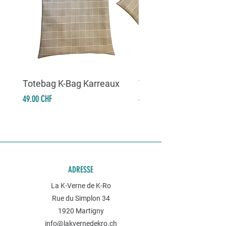
Totebag K-Bag Karreaux
Totebag K-Bag Skull 
Prix
Prix
49.00 CHF
49.00 CHF
ADRESSE
La K-Verne de K-Ro
Rue du Simplon 34
1920 Martigny
info@lakvernedekro.ch