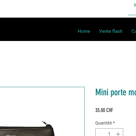
Home
Vente flash
Cu
Mini porte m
Prix
35.00 CHF
Quantité
*