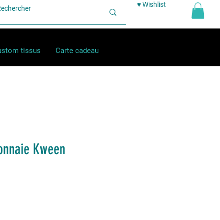
♥ Wishlist
stom tissus
Carte cadeau
onnaie Kween