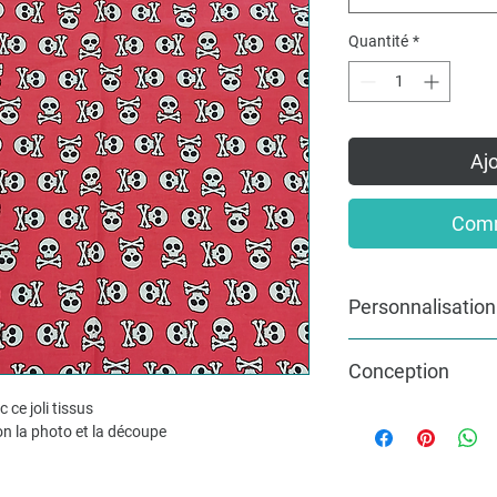
Quantité
*
Ajo
Comm
Personnalisation
Pour une commande pe
Conception
mesure, n’hésitez pas
info@lakvernedekro.
 ce joli tissus
L'article sera fabriqu
on la photo et la découpe
un délai d'une à deux