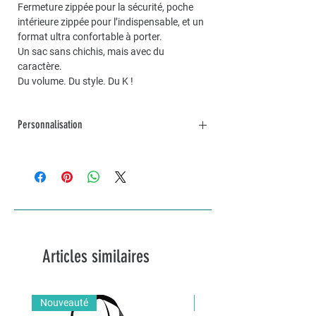
Fermeture zippée pour la sécurité, poche
intérieure zippée pour l’indispensable, et un
format ultra confortable à porter.
Un sac sans chichis, mais avec du
caractère.
Du volume. Du style. Du K !
Personnalisation
Pour une commande personnalisée, unique
et sur mesure, n’hésitez pas à me contacter
par mail à info@lakvernedekro.ch
Articles similaires
Nouveauté
Nouveauté