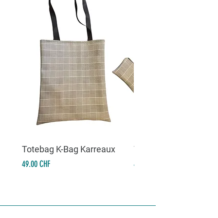
Totebag K-Bag Karreaux
Totebag K-Bag Skull 
Prix
Prix
49.00 CHF
49.00 CHF