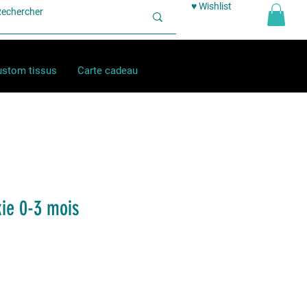
♥ Wishlist
stom tissus
Carte cadeau
kie 0-3 mois