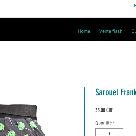
Home
Vente flash
Cu
Sarouel Fran
Prix
35.00 CHF
Quantité
*