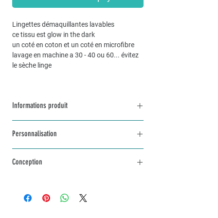
Lingettes démaquillantes lavables
ce tissu est glow in the dark
un coté en coton et un coté en microfibre
lavage en machine a 30 - 40 ou 60... évitez
le sèche linge
Informations produit
5 Karrés démakillants en coton, avec arrière
Personnalisation
en microfibre rose
Dimensions environ 9cm sur 9cm
Pour une commande personnalisée, unique
Lavage en machine, évitez le sèche-linge
Conception
et sur mesure, n’hésitez pas à me contacter
par mail à info@lakvernedekro.ch
L'article sera fabriqué avec amour selon tes
envies dans un délai d'une à deux semaines
selon stock disponible