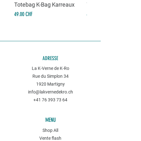
Totebag K-Bag Karreaux
Totebag K-Bag Skull 
Prix
Prix
49.00 CHF
49.00 CHF
ADRESSE
La K-Verne de K-Ro
Rue du Simplon 34
1920 Martigny
info@lakvernedekro.ch
+41 76 393 73 64
MENU
Shop All
Vente flash