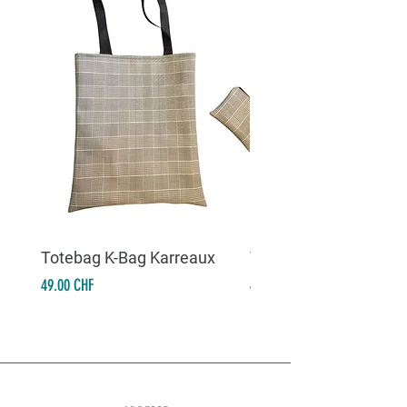
Totebag K-Bag Karreaux
Totebag K-Bag Skull 
Prix
Prix
49.00 CHF
49.00 CHF