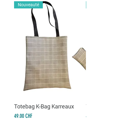
Nouveauté
Nouveauté
Totebag K-Bag Karreaux
Totebag K-Bag Skull 
Prix
Prix
49.00 CHF
49.00 CHF