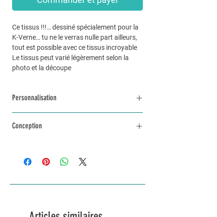
Ce tissus !!!… dessiné spécialement pour la
K-Verne… tu ne le verras nulle part ailleurs,
tout est possible avec ce tissus incroyable
Le tissus peut varié légèrement selon la
photo et la découpe
Personnalisation
Pour une commande personnalisée, unique
Conception
et sur mesure, n’hésitez pas à me contacter
par mail à info@lakvernedekro.ch
L'article sera fabriqué avec amour selon tes
envies dans un délai d'une à deux semaines
selon stock disponible de tissus... plus si je
dois le faire réimprimer... je te tiendrais au
courant dans ce cas
Articles similaires