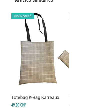
Nouveauté
Nouveauté
Totebag K-Bag Karreaux
Totebag K-Bag Skull 
Prix
Prix
49.00 CHF
49.00 CHF