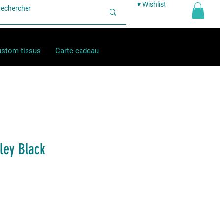
♥ Wishlist
stom tissus
Carte cadeau
ley Black