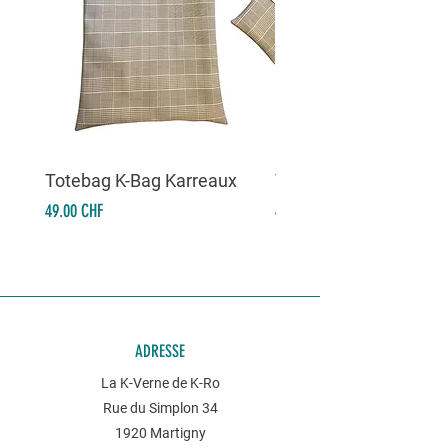
Totebag K-Bag Karreaux
Totebag K-Bag Skull 
Prix
Prix
49.00 CHF
49.00 CHF
ADRESSE
La K-Verne de K-Ro
Rue du Simplon 34
1920 Martigny