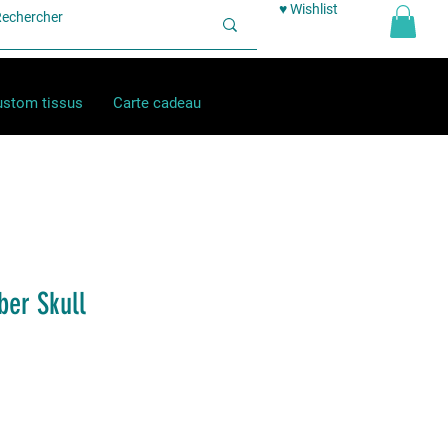
♥ Wishlist
stom tissus
Carte cadeau
ber Skull