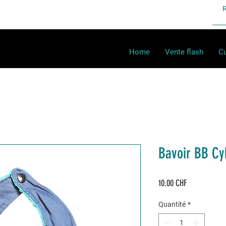
Home
Vente flash
Cu
Bavoir BB Cy
Prix
10.00 CHF
Quantité
*