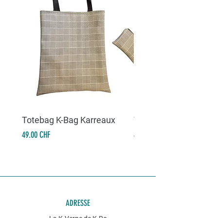
Totebag K-Bag Karreaux
Totebag K-Bag Skull 
Prix
Prix
49.00 CHF
49.00 CHF
ADRESSE