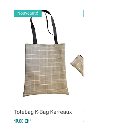
Nouveauté
Nouveauté
Totebag K-Bag Karreaux
Totebag K-Bag Skull 
Prix
Prix
49.00 CHF
49.00 CHF