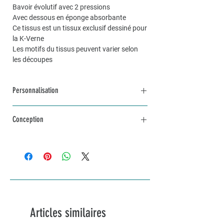
Bavoir évolutif avec 2 pressions
Avec dessous en éponge absorbante
Ce tissus est un tissux exclusif dessiné pour
la K-Verne
Les motifs du tissus peuvent varier selon
les découpes
Personnalisation
Pour une commande personnalisée, unique
Conception
et sur mesure, n’hésitez pas à me contacter
par mail à info@lakvernedekro.ch
L'article est en stock
Articles similaires