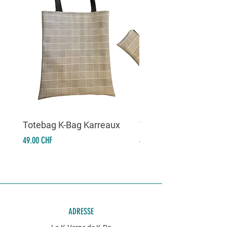
Totebag K-Bag Karreaux
Totebag K-Bag Skull 
Prix
Prix
49.00 CHF
49.00 CHF
ADRESSE