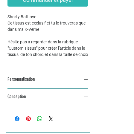
Shorty BatLove
Ce tissus est exclusif et tu le trouveras que
dans ma K-Verne
Hésite pas a regarder dans la rubrique
"Custom Tissus" pour créer l'article dans le
tissus de ton choix, et dans la taille de choix
Personnalisation
Pour une commande personnalisée, unique
Conception
et sur mesure, n’hésitez pas à me contacter
par mail à info@lakvernedekro.ch
L'article sera fabriqué avec amour selon tes
envies dans un délai d'une à deux semaines
selon stock disponible