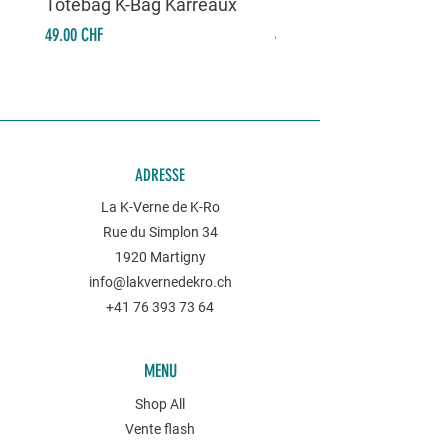
Totebag K-Bag Karreaux
Totebag K-Bag Skull 
Prix
Prix
49.00 CHF
49.00 CHF
ADRESSE
La K-Verne de K-Ro
Rue du Simplon 34
1920 Martigny
info@lakvernedekro.ch
+41 76 393 73 64
MENU
Shop All
Vente flash