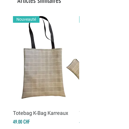
Articles similaires
Nouveauté
Nouveauté
Totebag K-Bag Karreaux
Totebag K-Bag Skull 
Prix
Prix
49.00 CHF
49.00 CHF