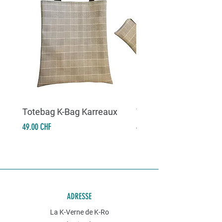
Totebag K-Bag Karreaux
Totebag K-Bag Skull 
Prix
Prix
49.00 CHF
49.00 CHF
ADRESSE
La K-Verne de K-Ro