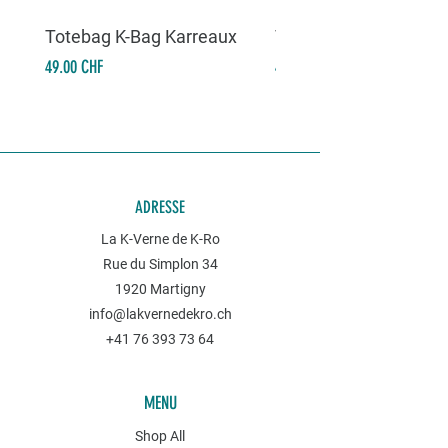
Totebag K-Bag Karreaux
Totebag K-Bag Skull 
Prix
Prix
49.00 CHF
49.00 CHF
ADRESSE
La K-Verne de K-Ro
Rue du Simplon 34
1920 Martigny
info@lakvernedekro.ch
+41 76 393 73 64
MENU
Shop All