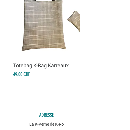
Totebag K-Bag Karreaux
Totebag K-Bag Skull 
Prix
Prix
49.00 CHF
49.00 CHF
ADRESSE
La K-Verne de K-Ro