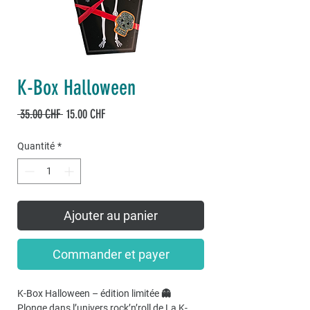
K-Box Halloween
Prix
Prix
 35.00 CHF 
15.00 CHF
original
promotionnel
Quantité
*
Ajouter au panier
Commander et payer
K-Box Halloween – édition limitée 👻
Plonge dans l’univers rock’n’roll de La K-