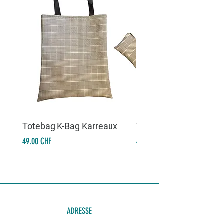
Totebag K-Bag Karreaux
Totebag K-Bag Skull 
Prix
Prix
49.00 CHF
49.00 CHF
ADRESSE