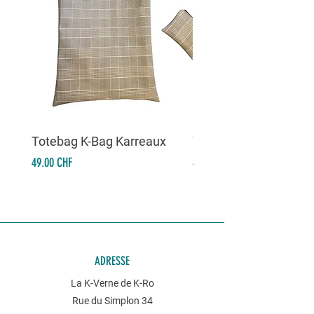
Totebag K-Bag Karreaux
Totebag K-Bag Skull 
Prix
Prix
49.00 CHF
49.00 CHF
ADRESSE
La K-Verne de K-Ro
Rue du Simplon 34