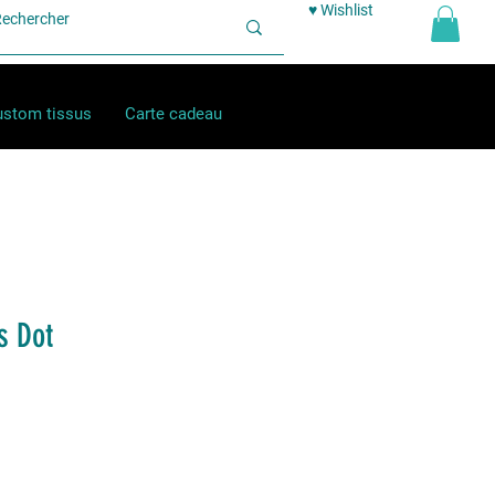
♥ Wishlist
stom tissus
Carte cadeau
s Dot