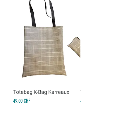
Totebag K-Bag Karreaux
Totebag K-Bag Skull 
Prix
Prix
49.00 CHF
49.00 CHF