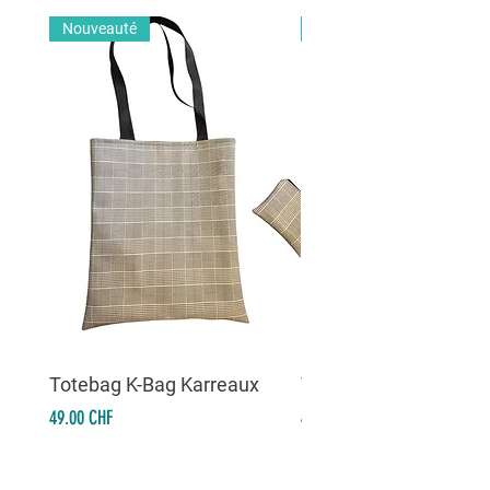
Nouveauté
Nouveauté
Totebag K-Bag Karreaux
Totebag K-Bag Skull 
Prix
Prix
49.00 CHF
49.00 CHF