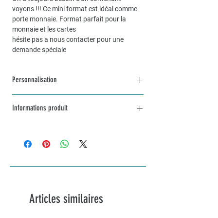
voyons !!! Ce mini format est idéal comme
porte monnaie. Format parfait pour la
monnaie et les cartes
hésite pas a nous contacter pour une
demande spéciale
Personnalisation
Pour une commande personnalisée, unique
Informations produit
et sur mesure, n’hésitez pas à me contacter
par mail à info@lakvernedekro.ch
Dimensions environ 13x9
Possibilité de faire une trousse sur mesure
sur demande
Articles similaires