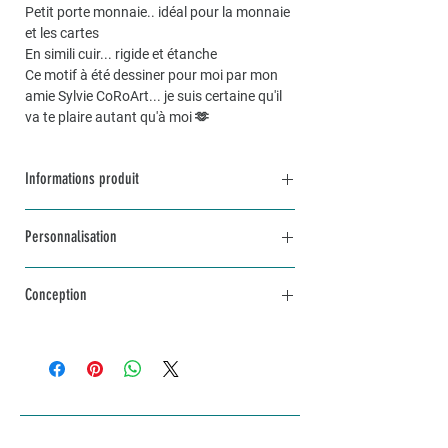
Petit porte monnaie.. idéal pour la monnaie
et les cartes
En simili cuir... rigide et étanche
Ce motif à été dessiner pour moi par mon
amie Sylvie CoRoArt... je suis certaine qu'il
va te plaire autant qu'à moi 🫶
Informations produit
Dimensions environ 14x9
Personnalisation
Possibilité de faire une trousse sur mesure
sur demande
Pour une commande personnalisée, unique
Conception
et sur mesure, n’hésitez pas à me contacter
par mail à info@lakvernedekro.ch
L'article sera fabriqué avec amour selon tes
envies dans un délai d'une à deux semaines
selon stock disponible