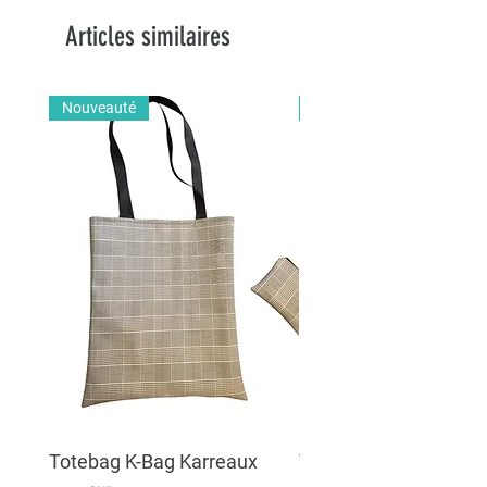
Articles similaires
Nouveauté
Nouveauté
Totebag K-Bag Karreaux
Totebag K-Bag Skull 