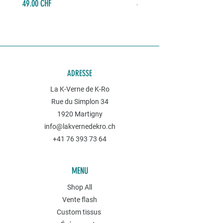
Prix
Prix
49.00 CHF
49.00 CHF
ADRESSE
La K-Verne de K-Ro
Rue du Simplon 34
1920 Martigny
info@lakvernedekro.ch
+41 76 393 73 64
MENU
Shop All
Vente flash
Custom tissus