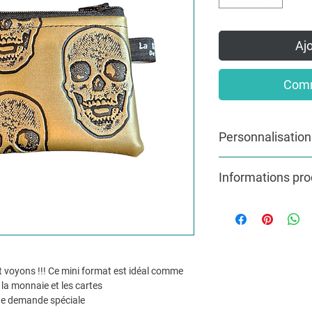
Ajo
Comm
Personnalisation
Pour une commande pe
Informations pro
mesure, n’hésitez pas
info@lakvernedekro.
Dimensions environ 
Possibilité de faire 
 voyons !!! Ce mini format est idéal comme
la monnaie et les cartes
ne demande spéciale