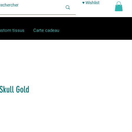
♥ Wishlist
stom tissus
Carte cadeau
Skull Gold