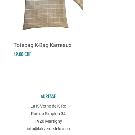
Totebag K-Bag Karreaux
Totebag K-Bag Skull 
Prix
Prix
49.00 CHF
49.00 CHF
ADRESSE
La K-Verne de K-Ro
Rue du Simplon 34
1920 Martigny
info@lakvernedekro.ch