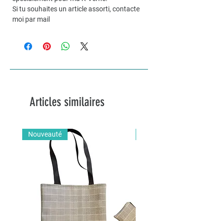
Si tu souhaites un article assorti, contacte
moi par mail
Articles similaires
Nouveauté
Nouveauté