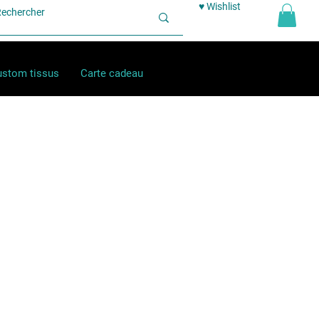
♥ Wishlist
stom tissus
Carte cadeau