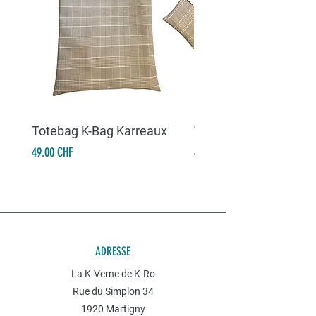
Totebag K-Bag Karreaux
Totebag K-Bag Skull 
Prix
Prix
49.00 CHF
49.00 CHF
ADRESSE
La K-Verne de K-Ro
Rue du Simplon 34
1920 Martigny