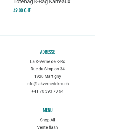
Totebag K-Bag Karreaux
Totebag K-Bag Skull 
Prix
Prix
49.00 CHF
49.00 CHF
ADRESSE
La K-Verne de K-Ro
Rue du Simplon 34
1920 Martigny
info@lakvernedekro.ch
+41 76 393 73 64
MENU
Shop All
Vente flash