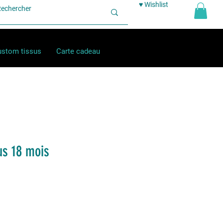
♥ Wishlist
stom tissus
Carte cadeau
us 18 mois