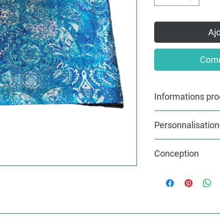
Ajo
Comm
Informations pro
Echarpe tube en coton 
Personnalisation
motif du tissus peut 
Pour une commande per
Conception
ma
Rubrique Custom
Pour du sur mesure, 
L'article sera fabriqu
info@lakvernedekro.
un délai de deux jour
tissus disponible