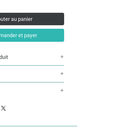
uter au panier
ander et payer
duit
et intérieur en Minky tout doux... le
varier selon les découpes
sonnalisée, n'hésitez pas à visiter
...
contactez-moi par mail à
é avec amour selon tes envies dans
ch
s à deux semaines selon le stock de