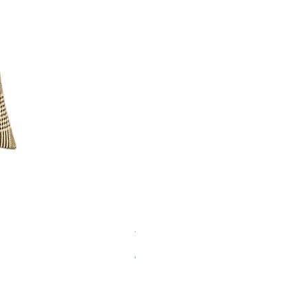
Totebag K-Bag Skull W
Prix
49.00 CHF