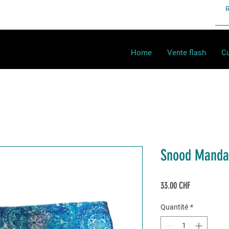
Home
Vente flash
Cu
Snood Mandal
Prix
33.00 CHF
Quantité
*