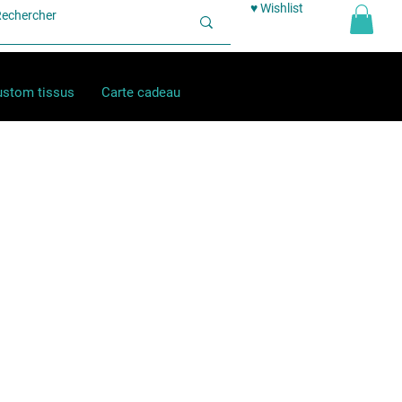
♥ Wishlist
stom tissus
Carte cadeau