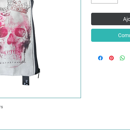
Ajo
Comm
rs