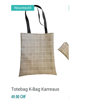
Nouveauté
Nouveauté
Totebag K-Bag Karreaux
Totebag K-Bag Skull 
Prix
Prix
49.00 CHF
49.00 CHF