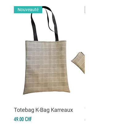
Nouveauté
Nouveauté
Totebag K-Bag Karreaux
Totebag K-Bag Skull 
Prix
Prix
49.00 CHF
49.00 CHF