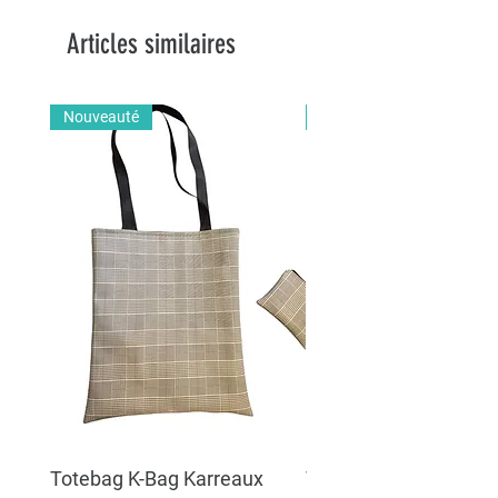
Articles similaires
Nouveauté
Nouveauté
Totebag K-Bag Karreaux
Totebag K-Bag Skull 