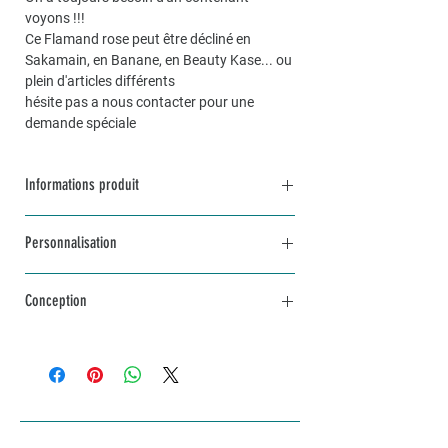
voyons !!!
Ce Flamand rose peut être décliné en
Sakamain, en Banane, en Beauty Kase... ou
plein d'articles différents
hésite pas a nous contacter pour une
demande spéciale
Informations produit
Dimensions environ 20x14
Personnalisation
Possibilité de faire une trousse sur mesure
sur demande
Pour une commande personnalisée, unique
Conception
et sur mesure, n’hésitez pas à me contacter
par mail à info@lakvernedekro.ch
L'article sera fabriqué avec amour selon tes
envies dans un délai d'une à deux semaines
selon stock disponible