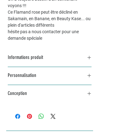
voyons !!!
Ce Flamand rose peut être décliné en
Sakamain, en Banane, en Beauty Kase... ou
plein d'articles différents
hésite pas a nous contacter pour une
demande spéciale
Informations produit
Dimensions environ 20x14
Personnalisation
Possibilité de faire une trousse sur mesure
sur demande
Pour une commande personnalisée, unique
Conception
et sur mesure, n’hésitez pas à me contacter
par mail à info@lakvernedekro.ch
L'article sera fabriqué avec amour selon tes
envies dans un délai d'une à deux semaines
selon stock disponible