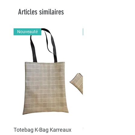
Articles similaires
Nouveauté
Nouveauté
Totebag K-Bag Karreaux
Totebag K-Bag Skull 