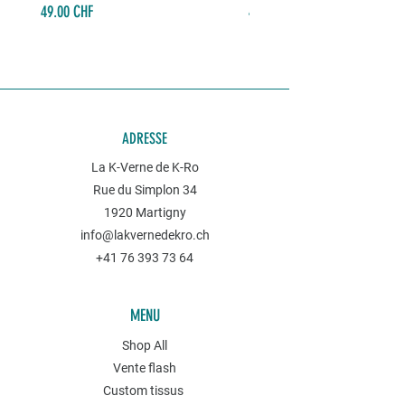
Prix
Prix
49.00 CHF
49.00 CHF
ADRESSE
La K-Verne de K-Ro
Rue du Simplon 34
1920 Martigny
info@lakvernedekro.ch
+41 76 393 73 64
MENU
Shop All
Vente flash
Custom tissus