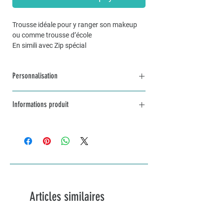
Trousse idéale pour y ranger son makeup
ou comme trousse d’école
En simili avec Zip spécial
Personnalisation
Pour une commande personnalisée, unique
Informations produit
et sur mesure, n’hésitez pas à me contacter
par mail à info@lakvernedekro.ch
Dimensions environ 23x12x6
Possibilité de faire une trousse sur mesure
sur demande
Articles similaires