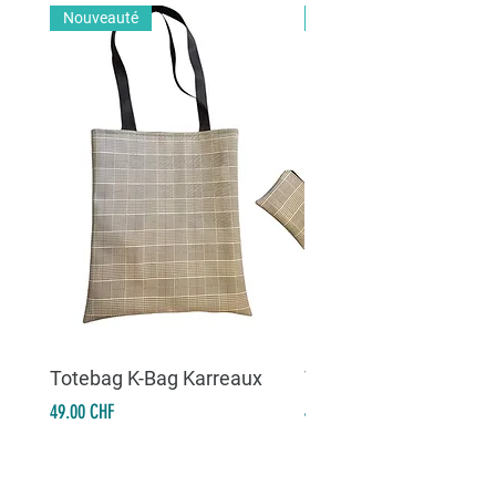
Nouveauté
Nouveauté
Totebag K-Bag Karreaux
Totebag K-Bag Skull 
Prix
Prix
49.00 CHF
49.00 CHF