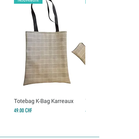
Nouveauté
Nouveauté
Totebag K-Bag Karreaux
Totebag K-Bag Skull 
Prix
Prix
49.00 CHF
49.00 CHF