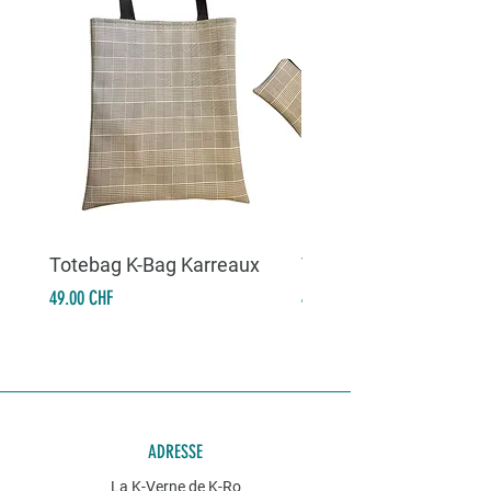
Totebag K-Bag Karreaux
Totebag K-Bag Skull 
Prix
Prix
49.00 CHF
49.00 CHF
ADRESSE
La K-Verne de K-Ro